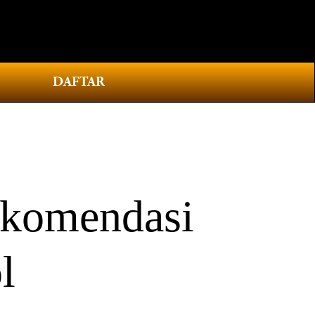
0
DAFTAR
komendasi
l