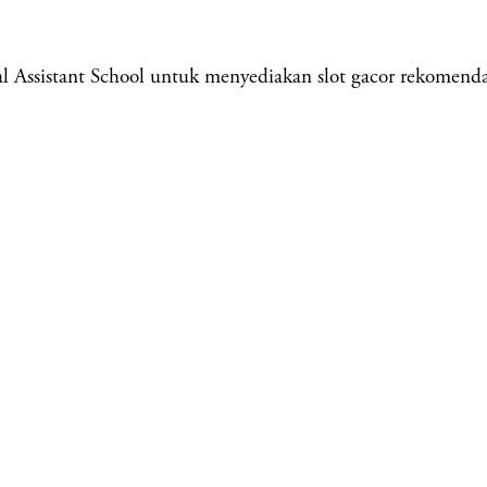
istant School untuk menyediakan slot gacor rekomendas