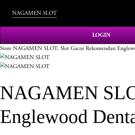
NAGAMEN SLOT
LOGIN
Store
NAGAMEN SLOT: Slot Gacor Rekomendasi Englewood
NAGAMEN SLOT:
Englewood Dental