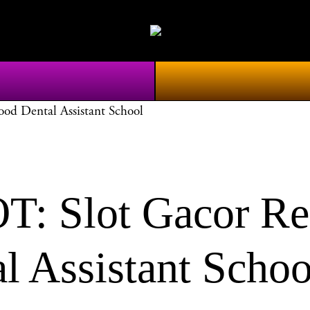
 Dental Assistant School
 Slot Gacor Re
 Assistant Schoo