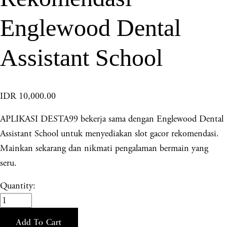
Englewood Dental
Assistant School
IDR 10,000.00
APLIKASI DESTA99 bekerja sama dengan Englewood Dental
Assistant School untuk menyediakan slot gacor rekomendasi.
Mainkan sekarang dan nikmati pengalaman bermain yang
seru.
Quantity:
Add To Cart