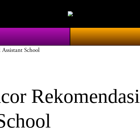
Assistant School
acor Rekomendas
 School