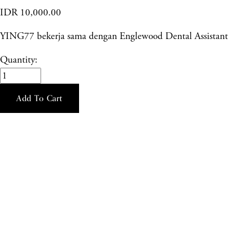
IDR 10,000.00
YING77 bekerja sama dengan Englewood Dental Assistant 
Quantity:
Add To Cart