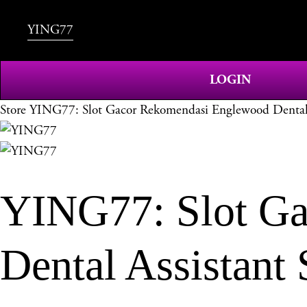
YING77
LOGIN
Store
YING77: Slot Gacor Rekomendasi Englewood Dental 
YING77: Slot G
Dental Assistant