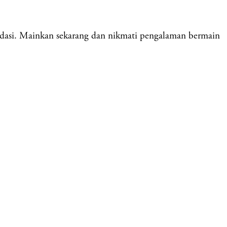
asi. Mainkan sekarang dan nikmati pengalaman bermain