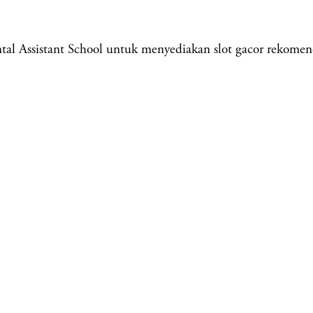
Assistant School untuk menyediakan slot gacor rekomend