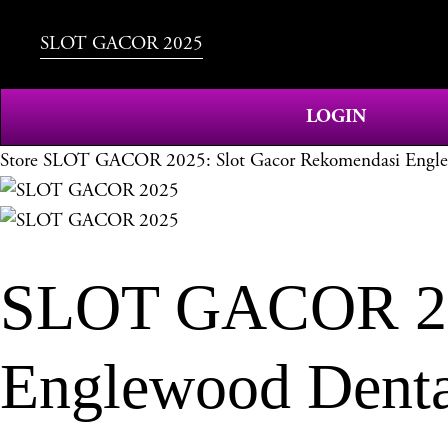
SLOT GACOR 2025
LOGIN
Store
SLOT GACOR 2025: Slot Gacor Rekomendasi Englewo
SLOT GACOR 202
Englewood Dental