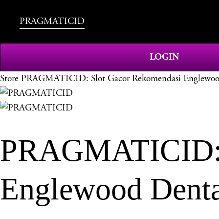
PRAGMATICID
LOGIN
Store
PRAGMATICID: Slot Gacor Rekomendasi Englewood 
PRAGMATICID: S
Englewood Dental