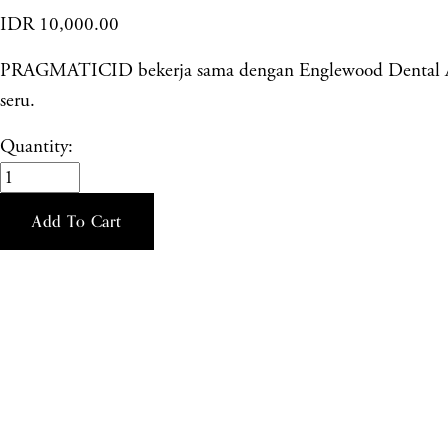
IDR 10,000.00
PRAGMATICID bekerja sama dengan Englewood Dental Assi
seru.
Quantity:
Add To Cart