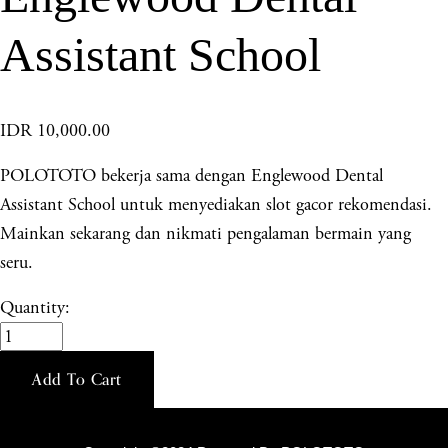
Assistant School
IDR 10,000.00
POLOTOTO bekerja sama dengan Englewood Dental
Assistant School untuk menyediakan slot gacor rekomendasi.
Mainkan sekarang dan nikmati pengalaman bermain yang
seru.
Quantity:
Add To Cart