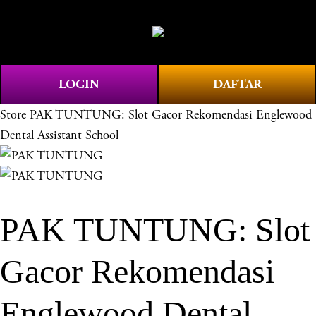
O
0
p
e
n
LOGIN
DAFTAR
M
e
Store
PAK TUNTUNG: Slot Gacor Rekomendasi Englewood
n
Dental Assistant School
u
PAK TUNTUNG: Slot
Gacor Rekomendasi
Englewood Dental