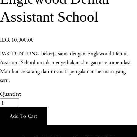
Assistant School
IDR 10,000.00
PAK TUNTUNG bekerja sama dengan Englewood Dental
Assistant School untuk menyediakan slot gacor rekomendasi.
Mainkan sekarang dan nikmati pengalaman bermain yang
seru.
Quantity:
Add To Cart