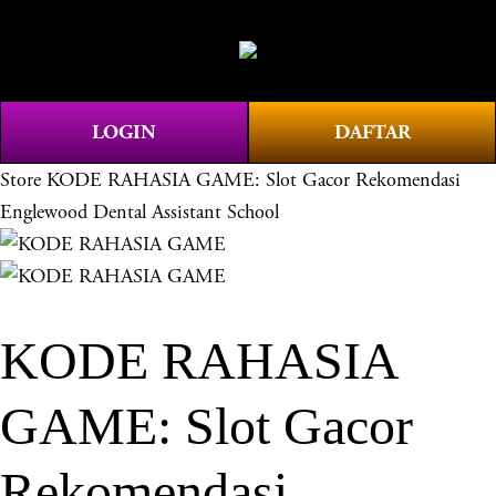
O
0
p
e
n
LOGIN
DAFTAR
M
e
Store
KODE RAHASIA GAME: Slot Gacor Rekomendasi
n
Englewood Dental Assistant School
u
KODE RAHASIA
GAME: Slot Gacor
Rekomendasi