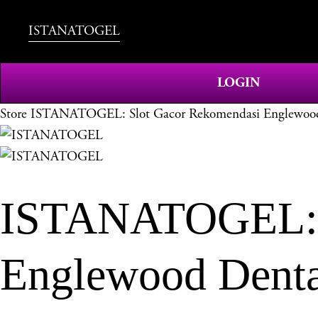
ISTANATOGEL
LOGIN
Store
ISTANATOGEL: Slot Gacor Rekomendasi Englewood D
ISTANATOGEL: S
Englewood Dental