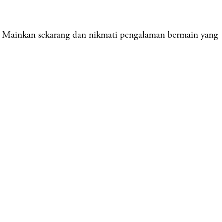
 Mainkan sekarang dan nikmati pengalaman bermain yang