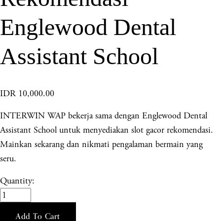
Englewood Dental
Assistant School
IDR 10,000.00
INTERWIN WAP bekerja sama dengan Englewood Dental
Assistant School untuk menyediakan slot gacor rekomendasi.
Mainkan sekarang dan nikmati pengalaman bermain yang
seru.
Quantity:
Add To Cart