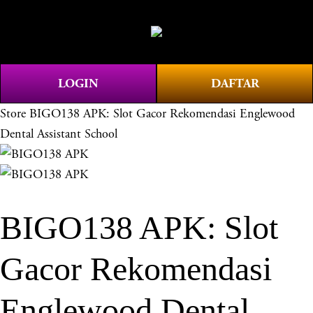
O
0
p
e
n
LOGIN
DAFTAR
M
e
Store
BIGO138 APK: Slot Gacor Rekomendasi Englewood
n
Dental Assistant School
u
BIGO138 APK: Slot
Gacor Rekomendasi
Englewood Dental