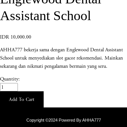
Assistant School
IDR 10,000.00
AHHA777 bekerja sama dengan Englewood Dental Assistant
School untuk menyediakan slot gacor rekomendasi. Mainkan
sekarang dan nikmati pengalaman bermain yang seru.
Quantity:
Add To Cart
Copyright ©2024 Powered By AHHA777