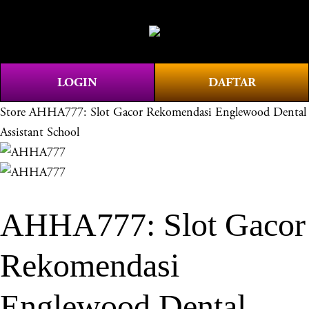
O
0
p
e
n
LOGIN
DAFTAR
M
e
Store
AHHA777: Slot Gacor Rekomendasi Englewood Dental
n
Assistant School
u
AHHA777: Slot Gacor
Rekomendasi
Englewood Dental