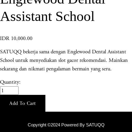
Assistant School
IDR 10,000.00
SATUQQ bekerja sama dengan Englewood Dental Assistant
School untuk menyediakan slot gacor rekomendasi. Mainkan
sekarang dan nikmati pengalaman bermain yang seru.
Quantity:
Add To Cart
Copyright ©2024 Powered By SATUQQ