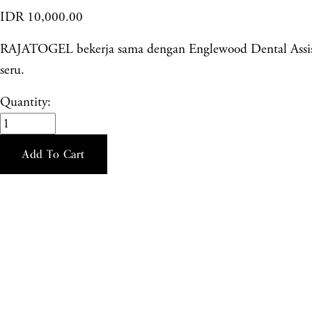
IDR 10,000.00
RAJATOGEL bekerja sama dengan Englewood Dental Assist
seru.
Quantity:
Add To Cart