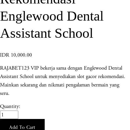
Englewood Dental
Assistant School
IDR 10,000.00
RAJABET123 VIP bekerja sama dengan Englewood Dental
Assistant School untuk menyediakan slot gacor rekomendasi.
Mainkan sekarang dan nikmati pengalaman bermain yang
seru.
Quantity:
Add To Cart