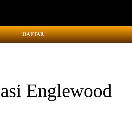
0
DAFTAR
asi Englewood