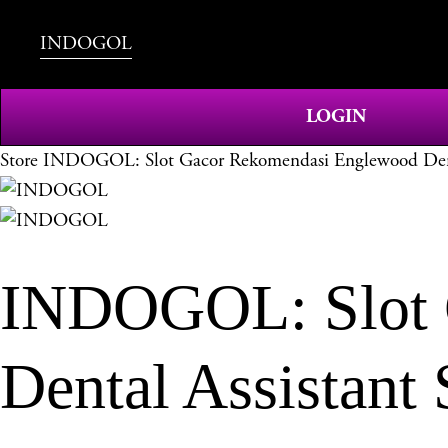
INDOGOL
LOGIN
Store
INDOGOL: Slot Gacor Rekomendasi Englewood Denta
INDOGOL: Slot 
Dental Assistant