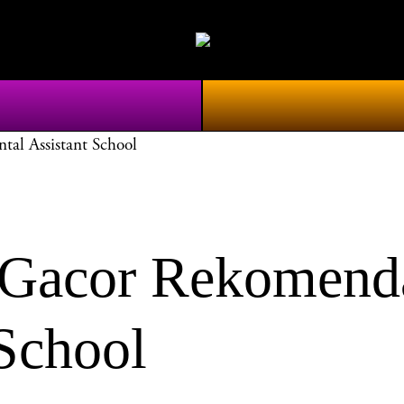
l Assistant School
Gacor Rekomend
 School