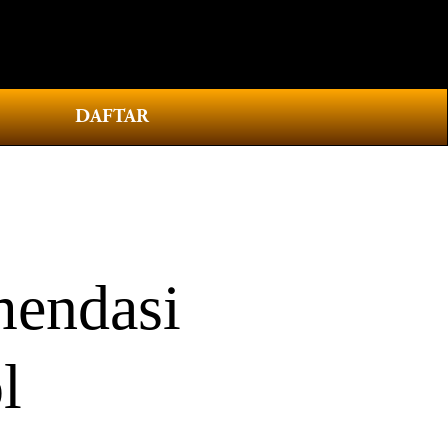
0
DAFTAR
endasi
l