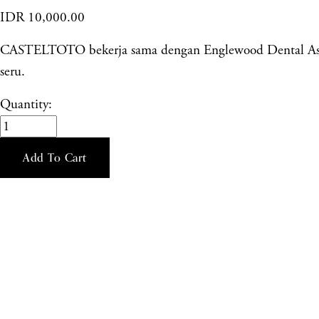
IDR 10,000.00
CASTELTOTO bekerja sama dengan Englewood Dental Assis
seru.
Quantity:
Add To Cart