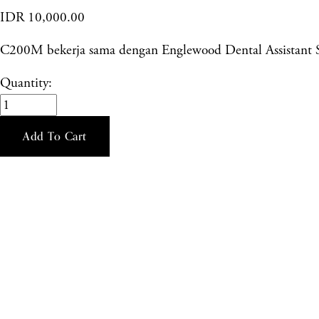
IDR 10,000.00
C200M bekerja sama dengan Englewood Dental Assistant S
Quantity:
Add To Cart