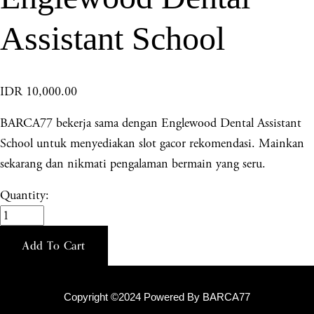
Assistant School
IDR 10,000.00
BARCA77 bekerja sama dengan Englewood Dental Assistant
School untuk menyediakan slot gacor rekomendasi. Mainkan
sekarang dan nikmati pengalaman bermain yang seru.
Quantity:
Add To Cart
Copyright ©2024 Powered By BARCA77