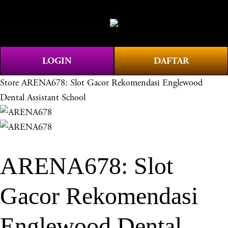
O
0
p
e
n
LOGIN
DAFTAR
M
e
Store
ARENA678: Slot Gacor Rekomendasi Englewood
n
Dental Assistant School
u
ARENA678: Slot
Gacor Rekomendasi
Englewood Dental